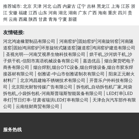
推荐城市:
北京
天津
河北
山西
内蒙古
辽宁
吉林
黑龙江
上海
江苏
浙
江
安徽
福建
江西
山东
河南
湖北
湖南
广东
广西
海南
重庆
四川
贵
州
云南
西藏
陕西
甘肃
青海
宁夏
新疆
友情链接:
河北鸿途橡塑制品有限公司
|
河南窑炉|固始窑炉|河南旋转窑|河南隧
道窑|固始鸿润窑炉|环形旋转式隧道窑|隧道窑|鸿润窑炉建造有限公司
|
圣视光明---河南艾视界生物科技有限公司
|
烘干机_沙河烘干机_沙
子烘干机-信阳市嵩语机械设备有限公司
|
嘉选优品
|
烟台聚货吧电子
商务有限公司
|
烟台焊割,烟台OTC设备,烟台焊接设备,烟台市胶东焊
接器材有限公司
|
创雅诺-中山市创雅诺制衣有限公司
|
阳泉正元耐火
材料厂
|
北京鸿昌建翰不锈钢技术有限公司
|
开普乐户外科技有限公
司
|
北京阳光财智传媒广告有限公司
|
拆包机_自动拆包机厂家_吨袋
拆包机_小袋拆包机-河南斯普瑞斯智能装备有限公司
|
LED灯串|LED
串灯|节日灯串-甘肃省瑞洪LED灯串有限公司
|
天津合兴汽车部件有限
公司
|
云南纽财商贸有限公司
|
服务热线