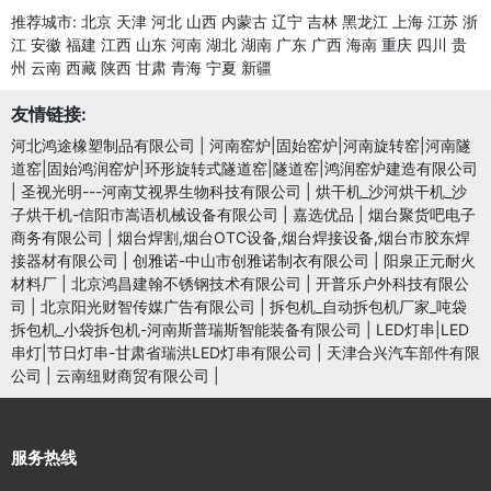
推荐城市:
北京
天津
河北
山西
内蒙古
辽宁
吉林
黑龙江
上海
江苏
浙
江
安徽
福建
江西
山东
河南
湖北
湖南
广东
广西
海南
重庆
四川
贵
州
云南
西藏
陕西
甘肃
青海
宁夏
新疆
友情链接:
河北鸿途橡塑制品有限公司
|
河南窑炉|固始窑炉|河南旋转窑|河南隧
道窑|固始鸿润窑炉|环形旋转式隧道窑|隧道窑|鸿润窑炉建造有限公司
|
圣视光明---河南艾视界生物科技有限公司
|
烘干机_沙河烘干机_沙
子烘干机-信阳市嵩语机械设备有限公司
|
嘉选优品
|
烟台聚货吧电子
商务有限公司
|
烟台焊割,烟台OTC设备,烟台焊接设备,烟台市胶东焊
接器材有限公司
|
创雅诺-中山市创雅诺制衣有限公司
|
阳泉正元耐火
材料厂
|
北京鸿昌建翰不锈钢技术有限公司
|
开普乐户外科技有限公
司
|
北京阳光财智传媒广告有限公司
|
拆包机_自动拆包机厂家_吨袋
拆包机_小袋拆包机-河南斯普瑞斯智能装备有限公司
|
LED灯串|LED
串灯|节日灯串-甘肃省瑞洪LED灯串有限公司
|
天津合兴汽车部件有限
公司
|
云南纽财商贸有限公司
|
服务热线