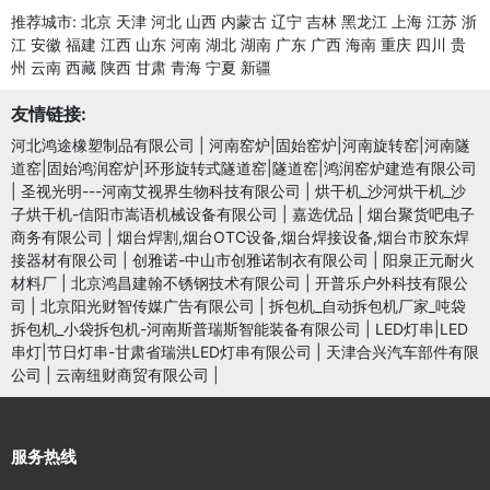
推荐城市:
北京
天津
河北
山西
内蒙古
辽宁
吉林
黑龙江
上海
江苏
浙
江
安徽
福建
江西
山东
河南
湖北
湖南
广东
广西
海南
重庆
四川
贵
州
云南
西藏
陕西
甘肃
青海
宁夏
新疆
友情链接:
河北鸿途橡塑制品有限公司
|
河南窑炉|固始窑炉|河南旋转窑|河南隧
道窑|固始鸿润窑炉|环形旋转式隧道窑|隧道窑|鸿润窑炉建造有限公司
|
圣视光明---河南艾视界生物科技有限公司
|
烘干机_沙河烘干机_沙
子烘干机-信阳市嵩语机械设备有限公司
|
嘉选优品
|
烟台聚货吧电子
商务有限公司
|
烟台焊割,烟台OTC设备,烟台焊接设备,烟台市胶东焊
接器材有限公司
|
创雅诺-中山市创雅诺制衣有限公司
|
阳泉正元耐火
材料厂
|
北京鸿昌建翰不锈钢技术有限公司
|
开普乐户外科技有限公
司
|
北京阳光财智传媒广告有限公司
|
拆包机_自动拆包机厂家_吨袋
拆包机_小袋拆包机-河南斯普瑞斯智能装备有限公司
|
LED灯串|LED
串灯|节日灯串-甘肃省瑞洪LED灯串有限公司
|
天津合兴汽车部件有限
公司
|
云南纽财商贸有限公司
|
服务热线