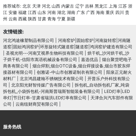
推荐城市:
北京
天津
河北
山西
内蒙古
辽宁
吉林
黑龙江
上海
江苏
浙
江
安徽
福建
江西
山东
河南
湖北
湖南
广东
广西
海南
重庆
四川
贵
州
云南
西藏
陕西
甘肃
青海
宁夏
新疆
友情链接:
河北鸿途橡塑制品有限公司
|
河南窑炉|固始窑炉|河南旋转窑|河南隧
道窑|固始鸿润窑炉|环形旋转式隧道窑|隧道窑|鸿润窑炉建造有限公司
|
圣视光明---河南艾视界生物科技有限公司
|
烘干机_沙河烘干机_沙
子烘干机-信阳市嵩语机械设备有限公司
|
嘉选优品
|
烟台聚货吧电子
商务有限公司
|
烟台焊割,烟台OTC设备,烟台焊接设备,烟台市胶东焊
接器材有限公司
|
创雅诺-中山市创雅诺制衣有限公司
|
阳泉正元耐火
材料厂
|
北京鸿昌建翰不锈钢技术有限公司
|
开普乐户外科技有限公
司
|
北京阳光财智传媒广告有限公司
|
拆包机_自动拆包机厂家_吨袋
拆包机_小袋拆包机-河南斯普瑞斯智能装备有限公司
|
LED灯串|LED
串灯|节日灯串-甘肃省瑞洪LED灯串有限公司
|
天津合兴汽车部件有限
公司
|
云南纽财商贸有限公司
|
服务热线