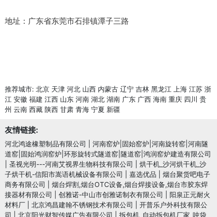
地址：广东省东莞市石排镇潭子三路
推荐城市:
北京
天津
河北
山西
内蒙古
辽宁
吉林
黑龙江
上海
江苏
浙
江
安徽
福建
江西
山东
河南
湖北
湖南
广东
广西
海南
重庆
四川
贵
州
云南
西藏
陕西
甘肃
青海
宁夏
新疆
友情链接:
河北鸿途橡塑制品有限公司
|
河南窑炉|固始窑炉|河南旋转窑|河南隧
道窑|固始鸿润窑炉|环形旋转式隧道窑|隧道窑|鸿润窑炉建造有限公司
|
圣视光明---河南艾视界生物科技有限公司
|
烘干机_沙河烘干机_沙
子烘干机-信阳市嵩语机械设备有限公司
|
嘉选优品
|
烟台聚货吧电子
商务有限公司
|
烟台焊割,烟台OTC设备,烟台焊接设备,烟台市胶东焊
接器材有限公司
|
创雅诺-中山市创雅诺制衣有限公司
|
阳泉正元耐火
材料厂
|
北京鸿昌建翰不锈钢技术有限公司
|
开普乐户外科技有限公
司
|
北京阳光财智传媒广告有限公司
|
拆包机_自动拆包机厂家_吨袋