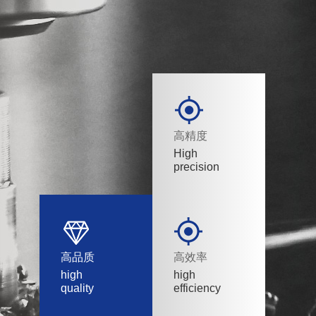
高精度
High
precision
高品质
高效率
high
high
quality
efficiency