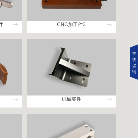
件
CNC加工件3
在
线
咨
询
机械零件