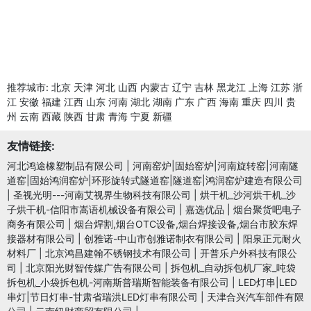
推荐城市:
北京
天津
河北
山西
内蒙古
辽宁
吉林
黑龙江
上海
江苏
浙
江
安徽
福建
江西
山东
河南
湖北
湖南
广东
广西
海南
重庆
四川
贵
州
云南
西藏
陕西
甘肃
青海
宁夏
新疆
友情链接:
河北鸿途橡塑制品有限公司
|
河南窑炉|固始窑炉|河南旋转窑|河南隧
道窑|固始鸿润窑炉|环形旋转式隧道窑|隧道窑|鸿润窑炉建造有限公司
|
圣视光明---河南艾视界生物科技有限公司
|
烘干机_沙河烘干机_沙
子烘干机-信阳市嵩语机械设备有限公司
|
嘉选优品
|
烟台聚货吧电子
商务有限公司
|
烟台焊割,烟台OTC设备,烟台焊接设备,烟台市胶东焊
接器材有限公司
|
创雅诺-中山市创雅诺制衣有限公司
|
阳泉正元耐火
材料厂
|
北京鸿昌建翰不锈钢技术有限公司
|
开普乐户外科技有限公
司
|
北京阳光财智传媒广告有限公司
|
拆包机_自动拆包机厂家_吨袋
拆包机_小袋拆包机-河南斯普瑞斯智能装备有限公司
|
LED灯串|LED
串灯|节日灯串-甘肃省瑞洪LED灯串有限公司
|
天津合兴汽车部件有限