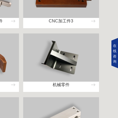
件
CNC加工件3
在
线
咨
询
机械零件