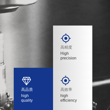
高精度
High
precision
高品质
高效率
high
high
quality
efficiency