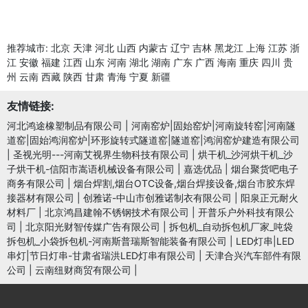
推荐城市:
北京
天津
河北
山西
内蒙古
辽宁
吉林
黑龙江
上海
江苏
浙
江
安徽
福建
江西
山东
河南
湖北
湖南
广东
广西
海南
重庆
四川
贵
州
云南
西藏
陕西
甘肃
青海
宁夏
新疆
友情链接:
河北鸿途橡塑制品有限公司
|
河南窑炉|固始窑炉|河南旋转窑|河南隧
道窑|固始鸿润窑炉|环形旋转式隧道窑|隧道窑|鸿润窑炉建造有限公司
|
圣视光明---河南艾视界生物科技有限公司
|
烘干机_沙河烘干机_沙
子烘干机-信阳市嵩语机械设备有限公司
|
嘉选优品
|
烟台聚货吧电子
商务有限公司
|
烟台焊割,烟台OTC设备,烟台焊接设备,烟台市胶东焊
接器材有限公司
|
创雅诺-中山市创雅诺制衣有限公司
|
阳泉正元耐火
材料厂
|
北京鸿昌建翰不锈钢技术有限公司
|
开普乐户外科技有限公
司
|
北京阳光财智传媒广告有限公司
|
拆包机_自动拆包机厂家_吨袋
拆包机_小袋拆包机-河南斯普瑞斯智能装备有限公司
|
LED灯串|LED
串灯|节日灯串-甘肃省瑞洪LED灯串有限公司
|
天津合兴汽车部件有限
公司
|
云南纽财商贸有限公司
|