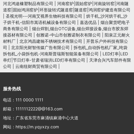
河北鸿途橡塑制品有限公司
|
河南窑炉|固始窑炉|河南旋转窑|河南隧
道窑|固始鸿润窑炉|环形旋转式隧道窑|隧道窑|鸿润窑炉建造有限公司
|
圣视光明---河南艾视界生物科技有限公司
|
烘干机_沙河烘干机_沙
子烘干机-信阳市嵩语机械设备有限公司
|
嘉选优品
|
烟台聚货吧电子
商务有限公司
|
烟台焊割,烟台OTC设备,烟台焊接设备,烟台市胶东焊
接器材有限公司
|
创雅诺-中山市创雅诺制衣有限公司
|
阳泉正元耐火
材料厂
|
北京鸿昌建翰不锈钢技术有限公司
|
开普乐户外科技有限公
司
|
北京阳光财智传媒广告有限公司
|
拆包机_自动拆包机厂家_吨袋
拆包机_小袋拆包机-河南斯普瑞斯智能装备有限公司
|
LED灯串|LED
串灯|节日灯串-甘肃省瑞洪LED灯串有限公司
|
天津合兴汽车部件有限
公司
|
云南纽财商贸有限公司
|
服务热线
电话：111 0000 1111
邮箱：1111112222@@163.com
地址：广东省东莞市麻涌镇麻涌中心大道
网站：https://m.yqyxzy.com