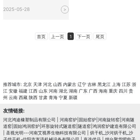
2025-05-28
>
首页
上一页
1
下一页
尾页
推荐城市:
北京
天津
河北
山西
内蒙古
辽宁
吉林
黑龙江
上海
江苏
浙
江
安徽
福建
江西
山东
河南
湖北
湖南
广东
广西
海南
重庆
四川
贵
州
云南
西藏
陕西
甘肃
青海
宁夏
新疆
友情链接:
河北鸿途橡塑制品有限公司
|
河南窑炉|固始窑炉|河南旋转窑|河南隧
道窑|固始鸿润窑炉|环形旋转式隧道窑|隧道窑|鸿润窑炉建造有限公司
|
圣视光明---河南艾视界生物科技有限公司
|
烘干机_沙河烘干机_沙
子烘干机-信阳市嵩语机械设备有限公司
|
嘉选优品
|
烟台聚货吧电子