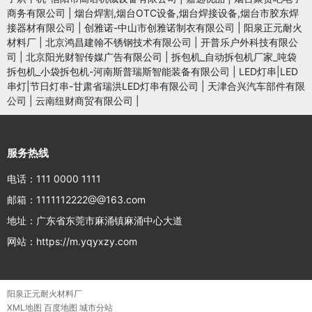
商务有限公司
|
烟台焊割,烟台OTC设备,烟台焊接设备,烟台市胶东焊
接器材有限公司
|
创雅诺-中山市创雅诺制衣有限公司
|
阳泉正元耐火
材料厂
|
北京鸿昌建翰不锈钢技术有限公司
|
开普乐户外科技有限公
司
|
北京阳光财智传媒广告有限公司
|
拆包机_自动拆包机厂家_吨袋
拆包机_小袋拆包机-河南斯普瑞斯智能装备有限公司
|
LED灯串|LED
串灯|节日灯串-甘肃省瑞洪LED灯串有限公司
|
天津合兴汽车部件有限
公司
|
云南纽财商贸有限公司
|
服务热线
电话：111 0000 1111
邮箱：1111112222@@163.com
地址：广东省东莞市麻涌镇麻涌中心大道
网站：https://m.yqyxzy.com
阳泉正元耐火材料厂
XML地图
百度地图
城市分站