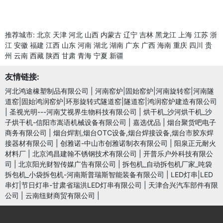
推荐城市:
北京
天津
河北
山西
内蒙古
辽宁
吉林
黑龙江
上海
江苏
浙
江
安徽
福建
江西
山东
河南
湖北
湖南
广东
广西
海南
重庆
四川
贵
州
云南
西藏
陕西
甘肃
青海
宁夏
新疆
友情链接:
河北鸿途橡塑制品有限公司
|
河南窑炉|固始窑炉|河南旋转窑|河南隧
道窑|固始鸿润窑炉|环形旋转式隧道窑|隧道窑|鸿润窑炉建造有限公司
|
圣视光明---河南艾视界生物科技有限公司
|
烘干机_沙河烘干机_沙
子烘干机-信阳市嵩语机械设备有限公司
|
嘉选优品
|
烟台聚货吧电子
商务有限公司
|
烟台焊割,烟台OTC设备,烟台焊接设备,烟台市胶东焊
接器材有限公司
|
创雅诺-中山市创雅诺制衣有限公司
|
阳泉正元耐火
材料厂
|
北京鸿昌建翰不锈钢技术有限公司
|
开普乐户外科技有限公
司
|
北京阳光财智传媒广告有限公司
|
拆包机_自动拆包机厂家_吨袋
拆包机_小袋拆包机-河南斯普瑞斯智能装备有限公司
|
LED灯串|LED
串灯|节日灯串-甘肃省瑞洪LED灯串有限公司
|
天津合兴汽车部件有限
公司
|
云南纽财商贸有限公司
|