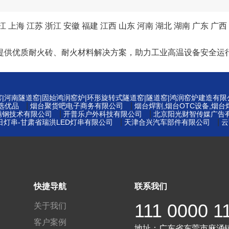
江
上海
江苏
浙江
安徽
福建
江西
山东
河南
湖北
湖南
广东
广西
提供优质耐火砖、耐火材料解决方案，助力工业高温设备安全运
窑|河南隧道窑|固始鸿润窑炉|环形旋转式隧道窑|隧道窑|鸿润窑炉建造有限
|
|
选优品
烟台聚货吧电子商务有限公司
烟台焊割,烟台OTC设备,烟
|
|
锈钢技术有限公司
开普乐户外科技有限公司
北京阳光财智传媒广告
|
|
|节日灯串-甘肃省瑞洪LED灯串有限公司
天津合兴汽车部件有限公司
云
快捷导航
联系我们
111 0000 1
关于我们
客户案例
地址：
广东省东莞市麻涌