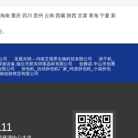
海南
重庆
四川
贵州
云南
西藏
陕西
甘肃
青海
宁夏
新
行。
|
|
公司
圣视光明---河南艾视界生物科技有限公司
烘干机_
|
台焊接设备,烟台市胶东焊接器材有限公司
创雅诺-中山市创雅
|
有限公司
拆包机_自动拆包机厂家_吨袋拆包机_小袋拆包
|
南纽财商贸有限公司
111
镇麻涌中心大道