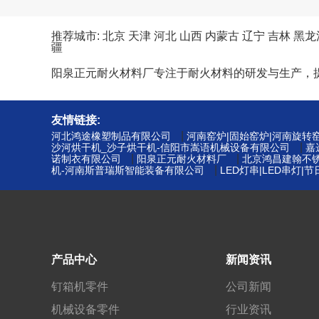
推荐城市:
北京
天津
河北
山西
内蒙古
辽宁
吉林
黑龙
疆
阳泉正元耐火材料厂专注于耐火材料的研发与生产，
友情链接:
|
河北鸿途橡塑制品有限公司
河南窑炉|固始窑炉|河南旋转
|
沙河烘干机_沙子烘干机-信阳市嵩语机械设备有限公司
嘉
|
|
诺制衣有限公司
阳泉正元耐火材料厂
北京鸿昌建翰不
|
机-河南斯普瑞斯智能装备有限公司
LED灯串|LED串灯
产品中心
新闻资讯
钉箱机零件
公司新闻
机械设备零件
行业资讯