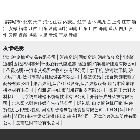
推荐城市:
北京
天津
河北
山西
内蒙古
辽宁
吉林
黑龙江
上海
江苏
浙
江
安徽
福建
江西
山东
河南
湖北
湖南
广东
广西
海南
重庆
四川
贵
州
云南
西藏
陕西
甘肃
青海
宁夏
新疆
友情链接:
河北鸿途橡塑制品有限公司
|
河南窑炉|固始窑炉|河南旋转窑|河南隧
道窑|固始鸿润窑炉|环形旋转式隧道窑|隧道窑|鸿润窑炉建造有限公司
|
圣视光明---河南艾视界生物科技有限公司
|
烘干机_沙河烘干机_沙
子烘干机-信阳市嵩语机械设备有限公司
|
嘉选优品
|
烟台聚货吧电子
商务有限公司
|
烟台焊割,烟台OTC设备,烟台焊接设备,烟台市胶东焊
接器材有限公司
|
创雅诺-中山市创雅诺制衣有限公司
|
阳泉正元耐火
材料厂
|
北京鸿昌建翰不锈钢技术有限公司
|
开普乐户外科技有限公
司
|
北京阳光财智传媒广告有限公司
|
拆包机_自动拆包机厂家_吨袋
拆包机_小袋拆包机-河南斯普瑞斯智能装备有限公司
|
LED灯串|LED
串灯|节日灯串-甘肃省瑞洪LED灯串有限公司
|
天津合兴汽车部件有限
公司
|
云南纽财商贸有限公司
|