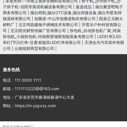
|
圣视光明---河南艾视界生物科技有限公司
|
烘干机_沙河烘干机_沙
子烘干机-信阳市嵩语机械设备有限公司
|
嘉选优品
|
烟台聚货吧电子
商务有限公司
|
烟台焊割,烟台OTC设备,烟台焊接设备,烟台市胶东焊
接器材有限公司
|
创雅诺-中山市创雅诺制衣有限公司
|
阳泉正元耐火
材料厂
|
北京鸿昌建翰不锈钢技术有限公司
|
开普乐户外科技有限公
司
|
北京阳光财智传媒广告有限公司
|
拆包机_自动拆包机厂家_吨袋
拆包机_小袋拆包机-河南斯普瑞斯智能装备有限公司
|
LED灯串|LED
串灯|节日灯串-甘肃省瑞洪LED灯串有限公司
|
天津合兴汽车部件有限
公司
|
云南纽财商贸有限公司
|
服务热线
电话：111 0000 1111
邮箱：1111112222@@163.com
地址：广东省东莞市麻涌镇麻涌中心大道
网站：https://m.yqyxzy.com
阳泉正元耐火材料厂