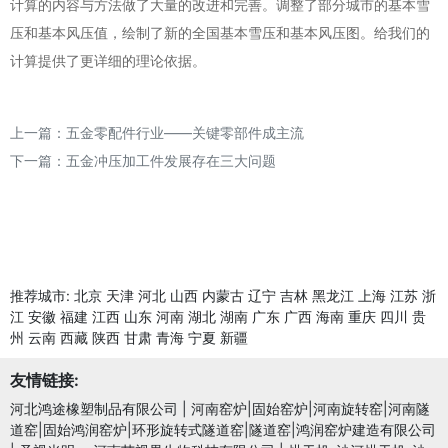
计算的内容与方法做了大量的改进和完善。调整了部分城市的基本雪
压和基本风压值，绘制了新的全国基本雪压和基本风压图。给我们的
计算提供了更详细的理论依据。
上一篇：
五金零配件行业——关键零部件成主流
下一篇：
五金冲压加工件发展存在三大问题
推荐城市:
北京
天津
河北
山西
内蒙古
辽宁
吉林
黑龙江
上海
江苏
浙
江
安徽
福建
江西
山东
河南
湖北
湖南
广东
广西
海南
重庆
四川
贵
州
云南
西藏
陕西
甘肃
青海
宁夏
新疆
友情链接:
河北鸿途橡塑制品有限公司
|
河南窑炉|固始窑炉|河南旋转窑|河南隧
道窑|固始鸿润窑炉|环形旋转式隧道窑|隧道窑|鸿润窑炉建造有限公司