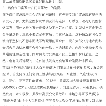
窗五金做相应的变化去更好的服务于门窗。
2、铝合金门窗五金在门窗系统中的选配
在考虑门窗系统中五金选配的问题时，首先需要对门窗系统有整体的
研究与了解。尤其是型材尺寸的设计与选择，可以说，没有好的型材
做基石，用什么样的五金也最终做不出好的门窗。对型材与五金要综
合考量选择，注意不要选定型材后，再选择五金。这种情况有时会导
致由于型材的不标准而找不到配用的五金件。现在大部分房地产商都
会综合考虑型材和五金件的配合后，再给以取舍。配件的选择要考虑
其通用性和合理性，同时要考虑配件生产的工艺性和材料质量。当
然，也有先后选配的，这种情况则肯定会给五金选配带来困难。
荷载(词条“荷载”由行业大百科提供)对门窗五金配件选配要求：五金选
配时，首先要保证门窗的三性功能(抗风压、水密性、气密性)及保
温、隔热、隔声等性能要求。2012年，住房和城乡建设部重新颁布了
GB50009-2012《建筑结构荷载规范》。对温度作用、可变载荷、偶
然载荷、永久载荷、风荷载高度变化系数和山峰地形修正系数(词条
“修正系数”由行业大百科提供)等等各类参数做了增加及调整，对风振