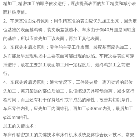
精加工_精密加工的顺序依次进行，逐步提高表面的加工精度和减小表
面粗糙度值。
2、车床基准面先行原则：用作精基准的表面应优先加工出来，因为定
位基准的表面越精确，装夹误差就越小。车床由于倒40外圆是同轴度
的基准，所以应首先加工该表面，再加工其他表面。
3、车床先主后次原则：零件的主要工作表面、装配基面应先加工，
从而能及早发现毛坯中主要表面可能出现的缺陷。车床次要表面可穿
插进行，放在主要加工表面加工到一定程度后、最终精加工之前进
行。
4、车床先近后远原则：通常情况下，工件装夹后，离刀架近的部位
先加工，离刀架远的部位后加工，以便缩短刀具移动距离，减少空行
程时间，而且还有利于保持坯件或半成品的剐性，改善其切削条件。
车床零件内孔，应先加工内圆锥孔，再加工φ30mm内孔，最后加工
φ20mm内孔。
加工的关键技术：
车床件精密加工的关键技术车床件机床系统总体综合设计技术。常规