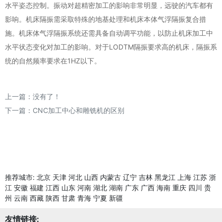
水平姿态控制。振动对超精密加工的影响非常明显，远驶的汽车都有
影响。机床隔振需采取特殊的地基处理和机床本体气浮隔振复合措
施。机床体气浮隔振系统还需具备自动调平功能，以防止机床加工中
水平状态变化对加工的影响。对于LODTM隔振要求高的机床，隔振系
统的自然频率要求在1HZ以下。
上一篇：没有了！
下一篇：
CNC加工中心和雕铣机的区别
推荐城市:
北京
天津
河北
山西
内蒙古
辽宁
吉林
黑龙江
上海
江苏
浙
江
安徽
福建
江西
山东
河南
湖北
湖南
广东
广西
海南
重庆
四川
贵
州
云南
西藏
陕西
甘肃
青海
宁夏
新疆
友情链接: