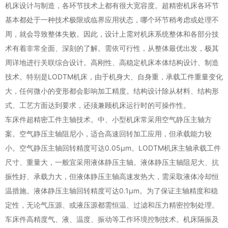
机床设计与制造，各环节技术上都有很大宽容度。超精密机床各环节
基本都处于一种技术极限或临界应用状态，哪个环节稍考虑或处理不
周，就会导致整体失败。因此，设计上需对机床系统整体和各部分技
术有着非常全面、深刻的了解。需依可行性，从整体最优出发，极其
周详地进行关联综合设计。高刚性、高稳定机床本体结构设计、制造
技术。特别是LODTM机床，由于机身大、自身重，承载工件重量变化
大，任何微小的变形都会影响加工精度。结构设计除从材料、结构形
式、工艺方面达到要求，还须兼顾机床运行时的可操作性。
车床件超精密工件主轴技术。中、小型机床常采用空气静压主轴方
案。空气静压主轴阻尼小，适合高速回转加工应用，但承载能力较
小。空气静压主轴回转精度可达0.05μm。LODTM机床主轴承载工件
尺寸、重量大，一般宜采用液体静压主轴。液体静压主轴阻尼大、抗
振性好、承载力大，但液体静压主轴高速发热大，需采取液体冷却恒
温措施。液体静压主轴回转精度可达0.1μm。为了保证主轴精度和稳
定性，无论气压源、或液压源都需恒温、过滤和压力精密控制处理。
车床件高精度气、液、温度、振动等工作环境控制技术。机床隔振及