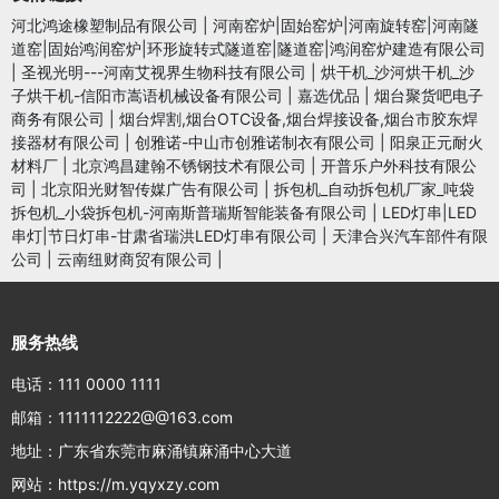
河北鸿途橡塑制品有限公司
|
河南窑炉|固始窑炉|河南旋转窑|河南隧
道窑|固始鸿润窑炉|环形旋转式隧道窑|隧道窑|鸿润窑炉建造有限公司
|
圣视光明---河南艾视界生物科技有限公司
|
烘干机_沙河烘干机_沙
子烘干机-信阳市嵩语机械设备有限公司
|
嘉选优品
|
烟台聚货吧电子
商务有限公司
|
烟台焊割,烟台OTC设备,烟台焊接设备,烟台市胶东焊
接器材有限公司
|
创雅诺-中山市创雅诺制衣有限公司
|
阳泉正元耐火
材料厂
|
北京鸿昌建翰不锈钢技术有限公司
|
开普乐户外科技有限公
司
|
北京阳光财智传媒广告有限公司
|
拆包机_自动拆包机厂家_吨袋
拆包机_小袋拆包机-河南斯普瑞斯智能装备有限公司
|
LED灯串|LED
串灯|节日灯串-甘肃省瑞洪LED灯串有限公司
|
天津合兴汽车部件有限
公司
|
云南纽财商贸有限公司
|
服务热线
电话：111 0000 1111
邮箱：1111112222@@163.com
地址：广东省东莞市麻涌镇麻涌中心大道
网站：https://m.yqyxzy.com