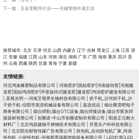
下一篇：
五金零配件行业——关键零部件成主流
推荐城市:
北京
天津
河北
山西
内蒙古
辽宁
吉林
黑龙江
上海
江苏
浙
江
安徽
福建
江西
山东
河南
湖北
湖南
广东
广西
海南
重庆
四川
贵
州
云南
西藏
陕西
甘肃
青海
宁夏
新疆
友情链接:
河北鸿途橡塑制品有限公司
|
河南窑炉|固始窑炉|河南旋转窑|河南隧
道窑|固始鸿润窑炉|环形旋转式隧道窑|隧道窑|鸿润窑炉建造有限公司
|
圣视光明---河南艾视界生物科技有限公司
|
烘干机_沙河烘干机_沙
子烘干机-信阳市嵩语机械设备有限公司
|
嘉选优品
|
烟台聚货吧电子
商务有限公司
|
烟台焊割,烟台OTC设备,烟台焊接设备,烟台市胶东焊
接器材有限公司
|
创雅诺-中山市创雅诺制衣有限公司
|
阳泉正元耐火
材料厂
|
北京鸿昌建翰不锈钢技术有限公司
|
开普乐户外科技有限公
司
|
北京阳光财智传媒广告有限公司
|
拆包机_自动拆包机厂家_吨袋
拆包机_小袋拆包机-河南斯普瑞斯智能装备有限公司
|
LED灯串|LED