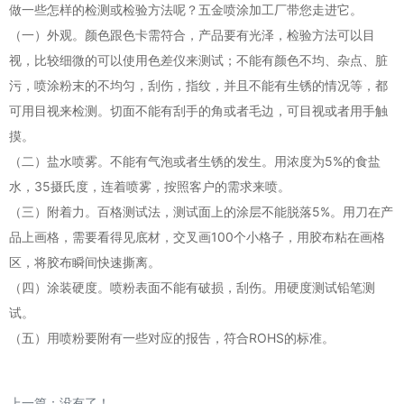
做一些怎样的检测或检验方法呢？五金喷涂加工厂带您走进它。
（一）外观。颜色跟色卡需符合，产品要有光泽，检验方法可以目
视，比较细微的可以使用色差仪来测试；不能有颜色不均、杂点、脏
污，喷涂粉末的不均匀，刮伤，指纹，并且不能有生锈的情况等，都
可用目视来检测。切面不能有刮手的角或者毛边，可目视或者用手触
摸。
（二）盐水喷雾。不能有气泡或者生锈的发生。用浓度为5%的食盐
水，35摄氏度，连着喷雾，按照客户的需求来喷。
（三）附着力。百格测试法，测试面上的涂层不能脱落5%。用刀在产
品上画格，需要看得见底材，交叉画100个小格子，用胶布粘在画格
区，将胶布瞬间快速撕离。
（四）涂装硬度。喷粉表面不能有破损，刮伤。用硬度测试铅笔测
试。
（五）用喷粉要附有一些对应的报告，符合ROHS的标准。
上一篇：没有了！